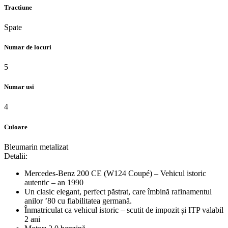
Tractiune
Spate
Numar de locuri
5
Numar usi
4
Culoare
Bleumarin metalizat
Detalii:
Mercedes-Benz 200 CE (W124 Coupé) – Vehicul istoric
autentic – an 1990
Un clasic elegant, perfect păstrat, care îmbină rafinamentul
anilor ’80 cu fiabilitatea germană.
Înmatriculat ca vehicul istoric – scutit de impozit și ITP valabil
2 ani