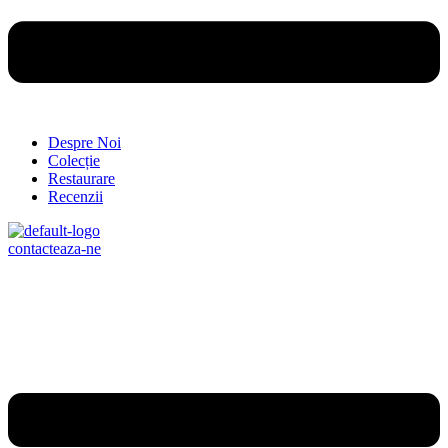
Despre Noi
Colecție
Restaurare
Recenzii
contacteaza-ne