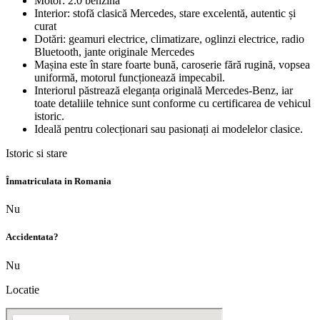
Motor: 2.0 benzină
Interior: stofă clasică Mercedes, stare excelentă, autentic și
curat
Dotări: geamuri electrice, climatizare, oglinzi electrice, radio
Bluetooth, jante originale Mercedes
Mașina este în stare foarte bună, caroserie fără rugină, vopsea
uniformă, motorul funcționează impecabil.
Interiorul păstrează eleganța originală Mercedes-Benz, iar
toate detaliile tehnice sunt conforme cu certificarea de vehicul
istoric.
Ideală pentru colecționari sau pasionați ai modelelor clasice.
Istoric si stare
Înmatriculata in Romania
Nu
Accidentata?
Nu
Locatie