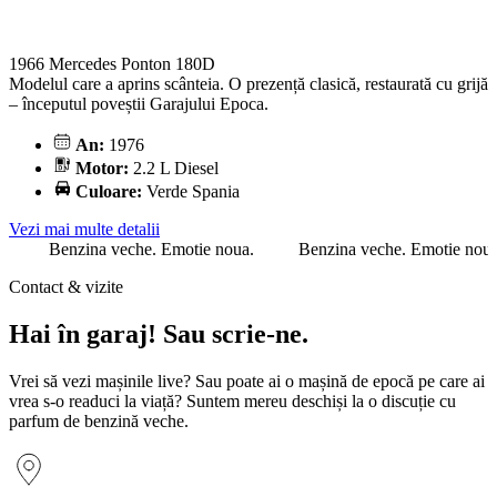
1966 Mercedes Ponton 180D
Modelul care a aprins scânteia. O prezență clasică, restaurată cu grijă
– începutul poveștii Garajului Epoca.
An:
1976
Motor:
2.2 L Diesel
Culoare:
Verde Spania
Vezi mai multe detalii
Benzina veche. Emotie noua.
Benzina veche. Emotie n
Contact & vizite
Hai în garaj! Sau scrie-ne.
Vrei să vezi mașinile live? Sau poate ai o mașină de epocă pe care ai
vrea s-o readuci la viață? Suntem mereu deschiși la o discuție cu
parfum de benzină veche.